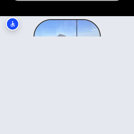
מי אנחנו? לירון וקרן - המומחים
למונטנגרו