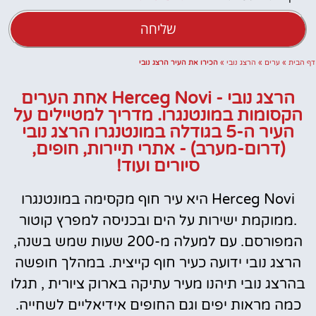
שליחה
דף הבית
»
ערים
»
הרצג נובי
»
הכירו את העיר הרצג נובי
הרצג נובי - Herceg Novi אחת הערים
הקסומות במונטנגרו. מדריך למטיילים על
העיר ה-5 בגודלה במונטנגרו הרצג נובי
(דרום-מערב) - אתרי תיירות, חופים,
סיורים ועוד!
Herceg Novi היא עיר חוף מקסימה במונטנגרו
.ממוקמת ישירות על הים ובכניסה למפרץ קוטור
המפורסם. עם למעלה מ-200 שעות שמש בשנה,
הרצג נובי ידועה כעיר חוף קייצית. במהלך חופשה
בהרצג נובי תיהנו מעיר עתיקה בארוק ציורית , תגלו
כמה מראות יפים וגם החופים אידיאליים לשחייה.