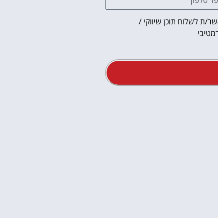
ר/ת לשלוח תוכן שיווקי /
מטיבי
אטרקציו
וסיורים
הפעילויות השוות בי
לחצו פה!