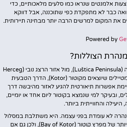
עות אלמנטים שנראו כמו סלעים מלאכותיים, כדי
וואה כבר לא מתפקדת כפי שתוכננה, אבל דווקא
ם את המקום למרשים הרבה יותר מבחינה תיירותית.
Powered by
Ge
נהרת הצוללות?
מנהרת הצוללות נמצאת באזור חצי האי לושטיצה (Luštica Peninsula), מול אזור הרצג נובי (Herceg
Novi) ובקרבת הכפר רוזה (Rose). מבחינת מטיילים שיוצאים מקוטור (Kotor), הדרך הטבעית
קיימת אפשרות תיאורטית להגיע לאזור מהיבשה דרך
רוב המטיילים, ובעיקר למי שנמצא בקוטור ליום אחד או יומיים,
 היעילה והחווייתית ביותר.
ציאה מקוטור (Kotor) הוא שהמנהרה לא עומדת בפני עצמה. היא משתלבת במסלול
ימי שבו רואים כמה מהנקודות המפורסמות ביותר של מפרץ קוטור (Bay of Kotor), ולכן גם אם