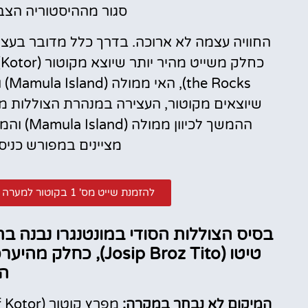
סגור מההיסטוריה הצב
מציינים במפורש כניס
להזמנת שייט מס' 1 בקוטור למערה הכחולה + לבסיס הצוללת הסודי לחצו פה!
בסיס הצוללות הסודי במונטנגרו נבנה בת
טיטו (ip Broz Tito
ה
המיקום לא נבחר במקרה: