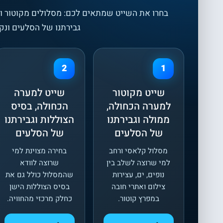
בחרו את השייט שמתאים לכם: מסלולים מקוטור וט
גבירתנו של הסלעים ונק
2
1
שייט מקוטור
שייט למערה
למערה הכחולה,
הכחולה, בסיס
ממולה וגבירתנו
הצוללות וגבירתנו
של הסלעים
של הסלעים
מסלול קלאסי ורחב
בחירה מצוינת למי
למי שרוצה לשלב בין
שרוצה לוודא
נופים, ים, עצירות
שהמסלול כולל גם את
צילום ואתרי חובה
בסיס הצוללות הישן
במפרץ קוטור.
כחלק מרכזי מהחוויה.