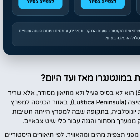
לצפייה בסיור
לצפייה בסיור
יוצאים מקוטור בשעות הבוקר. תנאי ים, עומסים ועונות השנה עשויים
לול ההפלגה בפועל.
 במונטנגרו מאז ועד היום?
בסיס הצוללות במונטנגרו (Submarine Tunnel) הוא לא בסיס פעיל ולא מוזיאון מסודר, אלא שריד
צבאי נטוש שנחצב בתוך מצוקי חצי האי לושטיצה (Luštica Peninsula), באזור הכניסה למפרץ
ם נבנה בתקופת יוגוסלביה, בתקופה שבה למפרץ הייתה חשיבות
 ממערך מסתור והגנה עבור כלי שיט צבאיים.
מפני תצפית מהים ומהאוויר. לפי תיאורים היסטוריים