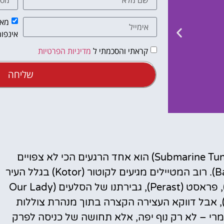
מאש
אינפור
קראתי והסכמתי ל
מדיניות הפרטיות
שליחה
מלונות
שייט לבסיס הצוללות במונטנגרו מקוטור (Submarine Tunnel) הוא אחד הרגעים הכי לא צפויים
מציאת מלון
שאפשר לחוות באזור מפרץ קוטור (Bay of Kotor). רוב המטיילים מגיעים לקוטור (Kotor) בגלל העיר
מומלץ?
העתיקה, החומות, מפרץ קוטור (Bay of Kotor), פראסט (Perast), גבירתנו של הסלעים (Our Lady
לחצו
of the Rock) והמערה הכחולה (Blue Cave), אבל דווקא העצירה הקצרה בתוך מנהרת צוללות
פה!
רי – לא רק נוף יפה, אלא תחושה של כניסה לפרק