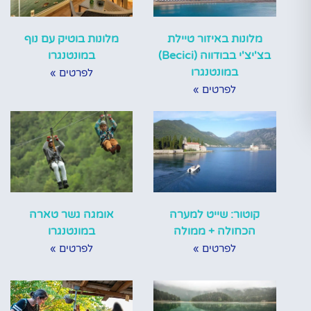
מלונות באיזור טיילת
מלונות בוטיק עם נוף
בצ'יצ'י בבודווה (Becici)
במונטנגרו
במונטנגרו
לפרטים »
לפרטים »
קוטור: שייט למערה
אומגה גשר טארה
הכחולה + ממולה
במונטנגרו
לפרטים »
לפרטים »