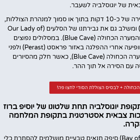
אית של יוגוסלביה לשעבר.
החוויה עצמה לא ארוכה. בדרך כלל מדובר בעצירה של כ-10 דקות בתוך או סמוך למנהרת הצוללות,
כחלק משייט מהיר יותר שיוצא מקוטור (Kotor) ומשלב גם את גבירתנו של הסלעים (Our Lady of
the Rocks), האי ממולה (Mamula Island) והמערה הכחולה (Blue Cave). במסלולים נפוצים
שיוצאים מקוטור, העצירה במנהרת הצוללות מופיעה אחרי ההפלגה באזור פראסט (Perast) ולפני
ההמשך לכיוון ממולה (Mamula Island) והמערה הכחולה (Blue Cave), כאשר חלק מהסיורים
ה עם הסירה אל תוך ההר.
קופת יוגוסלביה תחת שלטונו של יוסיפ ברוז
Jos), כחלק מהיערכות צבאית אסטרטגית בתקופת המלחמה
קרה.
מפרץ קוטור (Bay of Kotor) סיפק תנאים טבעיים מושלמים להסתרת כלי