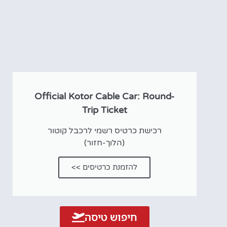
אטרקציו
וסיורים
הפעילויות השוות בי
לחצו פה!
Official Kotor Cable Car: Round-
Trip Ticket
רכישת כרטיס רשמי לרכבל קוטור
(הלוך-חזור)
להזמנת כרטיסים >>
חיפוש טיסה