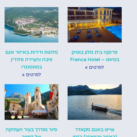
פרנקה בית מלון בוטיק
מלונות ודירות באיזור אגם
בטיווט – Franca Hotel
פיבה והעיירה פלוז'ין
במונטנגרו
לפרטים »
לפרטים »
שייט באגם סקאדר
סיור מודרך בעיר העתיקה
(באזור וירפאזר) בזמן
של קוטור