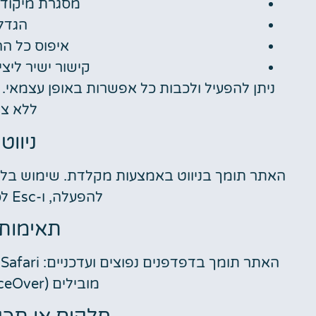
מסגרת מיקוד 
הגדל
איפוס כל ה
קישור ישיר ליצ
ניתן להפעיל ולכבות כל אפשרות באופן עצמא
ללא צו
ניוו
להפעלה, ו-Esc לסגירת תפריט הנגישות.
תאימות 
מובילים (NVDA, JAWS, VoiceOver).