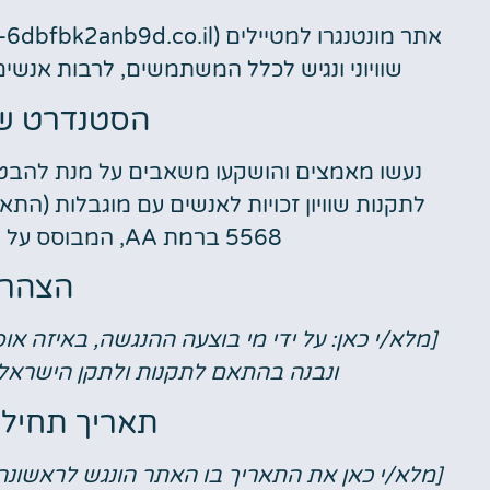
השכרת
שוויוני ונגיש לכלל המשתמשים, לרבות אנשים
רכב
הסטנדרט שב
השוואת מחירים
נעשו מאמצים והושקעו משאבים על מנת להבטי
לחצו פה!
5568 ברמת AA, המבוסס על הנחיות WCAG 2.0 של ארגון W3C.
הצהרת
[מלא/י כאן: על ידי מי בוצעה ההנגשה, באיזה או
ונבנה בהתאם לתקנות ולתקן הישראלי על ידי
תאריך תחיל
[מלא/י כאן את התאריך בו האתר הונגש לראשונה. לדוגמ