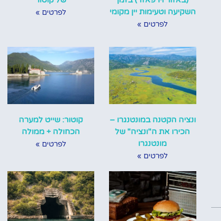
השקיעה וטעימות יין מקומי
לפרטים »
לפרטים »
ונציה הקטנה במונטנגרו –
קוטור: שייט למערה
הכירו את ה"ונציה" של
הכחולה + ממולה
מונטנגרו
לפרטים »
לפרטים »