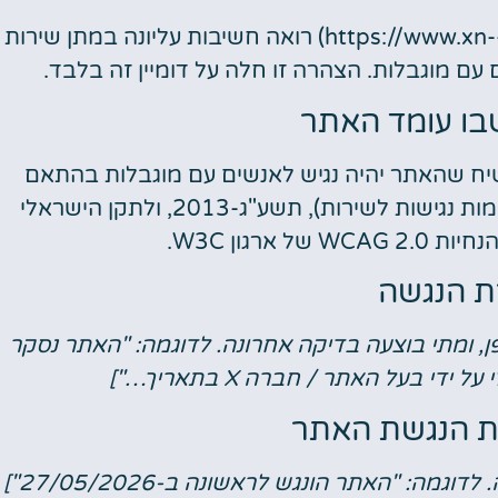
אתר מונטנגרו למטיילים (https://www.xn--6dbfbk2anb9d.co.il) רואה חשיבות עליונה במתן שירות
מלונות
 עם מוגבלות. הצהרה זו חלה על דומיין זה בלבד.
ו עומד האתר
מציאת מלון
מומלץ?
ח שהאתר יהיה נגיש לאנשים עם מוגבלות בהתאם
לחצו
לתקנות שוויון זכויות לאנשים עם מוגבלות (התאמות נגישות לשירות), תשע"ג-2013, ולתקן הישראלי
פה!
 הנגשה
פן, ומתי בוצעה בדיקה אחרונה. לדוגמה: "האתר נסקר
 בעל האתר / חברה X בתאריך…"]
ת הנגשת האתר
ה: "האתר הונגש לראשונה ב-27/05/2026"]