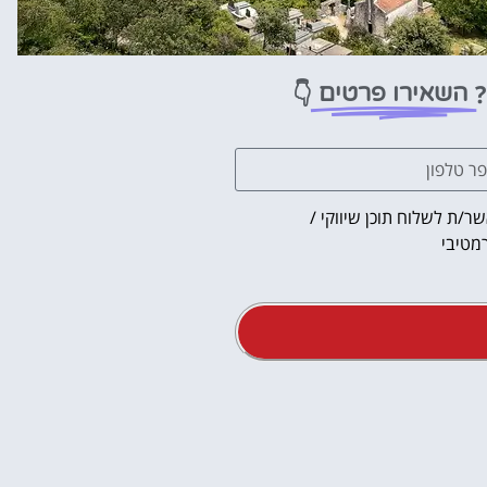
?
👇
השאירו פרטים
ר/ת לשלוח תוכן שיווקי /
מטיבי
אטרקציו