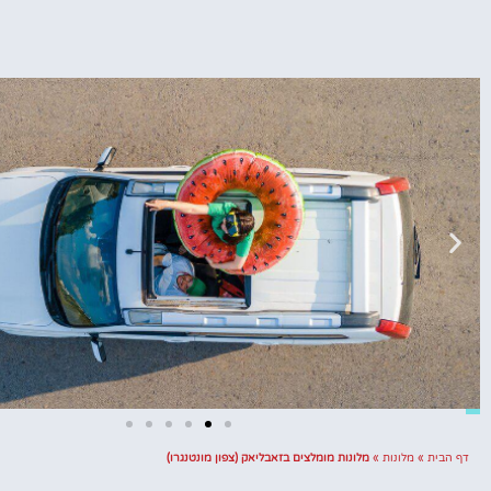
דף הבית
»
מלונות
»
מלונות מומלצים בזאבליאק (צפון מונטנגרו)
השכרת