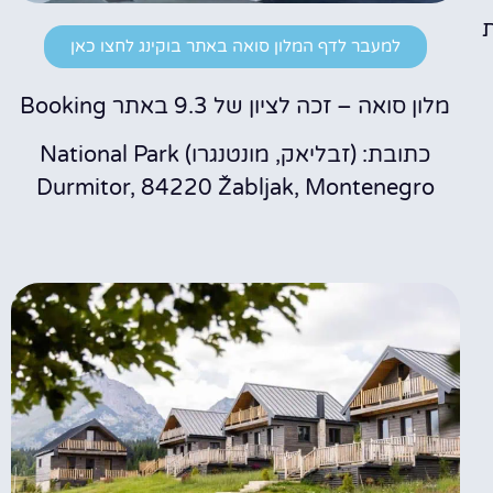
ת
למעבר לדף המלון סואה באתר בוקינג לחצו כאן
מלון סואה – זכה לציון של 9.3 באתר Booking
כתובת: (זבליאק, מונטנגרו) National Park
Durmitor, 84220 Žabljak, Montenegro