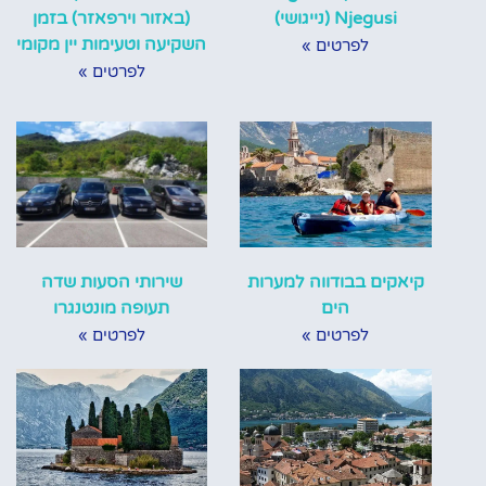
Njegusi (נייגושי)
(באזור וירפאזר) בזמן
השקיעה וטעימות יין מקומי
לפרטים »
לפרטים »
קיאקים בבודווה למערות
שירותי הסעות שדה
הים
תעופה מונטנגרו
לפרטים »
לפרטים »