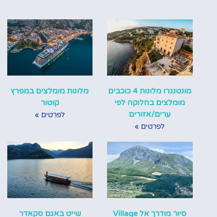
מונטנגרו מלונות 4 כוכבים
מלונות מומלצים במפרץ
מומלצים בחלוקה לפי
קוטור
ערים/אזורים
לפרטים »
לפרטים »
סיור מודרך אל Village
שייט באגם סקאדר