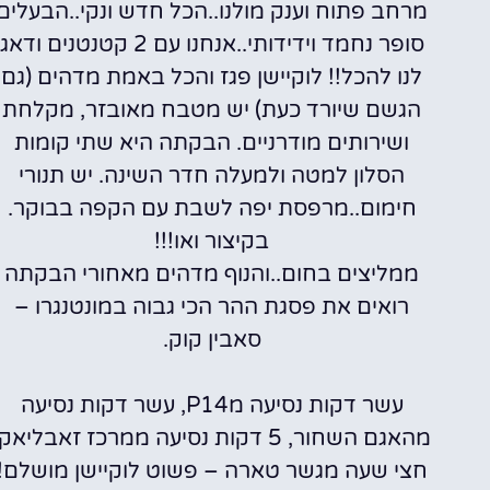
מרחב פתוח וענק מולנו..הכל חדש ונקי..הבעלים
סופר נחמד וידידותי..אנחנו עם 2 קטנטנים ודאג
לנו להכל!! לוקיישן פגז והכל באמת מדהים (גם
הגשם שיורד כעת) יש מטבח מאובזר, מקלחת
ושירותים מודרניים. הבקתה היא שתי קומות
הסלון למטה ולמעלה חדר השינה. יש תנורי
חימום..מרפסת יפה לשבת עם הקפה בבוקר.
בקיצור ואו!!!
ממליצים בחום..והנוף מדהים מאחורי הבקתה
רואים את פסגת ההר הכי גבוה במונטנגרו –
סאבין קוק.
עשר דקות נסיעה מP14, עשר דקות נסיעה
מהאגם השחור, 5 דקות נסיעה ממרכז זאבליאק
חצי שעה מגשר טארה – פשוט לוקיישן מושלם!