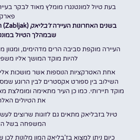
רכב
בעת טיול למונטנגרו מומלץ מאוד לבקר בעייר
פארק 
השוואת מחירים
בשנים האחרונות העיירה
ז'בליאק
(k
לחצו פה!
שבמהלך הטיול במונטנ
העיירה מוקפת סביבה הרים מדהימים, ומגוון מ
להיות מוקד המושך אליו משפחו
אחת האטרקציות הנוספות אשר מושכות אליהן
השילוב בין ספורט אקסטרים לבין הרוגע שמס
מוקד תיירותי. כמו כן העיר מתאימה ומומלצת מאו
את הטיולים האלה
טיול בזבליאק מתאים גם לזוגות שרוצים לעשות
המשפחה בשל האט
כיום ניתן למצוא בז'בליאק המון מלונות לכן 