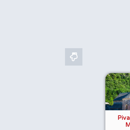
מנזר פיבה – Piva
M