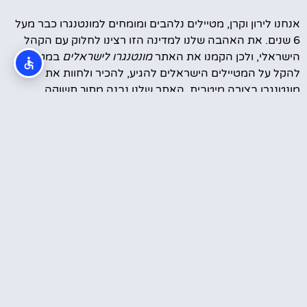
אנחנו לירון וקרן, מטיילים נלהבים ומומחים למונטנגרו כבר מעל
6 שנים. את האהבה שלנו למדינה הזו רצינו לחלוק עם הקהל
הישראלי, ולכן הקמנו את האתר
מונטנגרו לישראלים
במטרה
להקל על המטיילים הישראלים להגיע, להכיר ולחוות את
מונטנגרו בצורה מיטבית. האתר שלנו נבנה מתוך תשוקה,
היכרות אישית עמוקה עם המקום והבנה של מה שמחפשים
המטיילים הישראלים – חוויה ייחודית, עצות אמינות והמלצות
מבוססות ניסיון.
סרטונים מהטיול שלנו במונטנגרו
עוד קצת עלינו