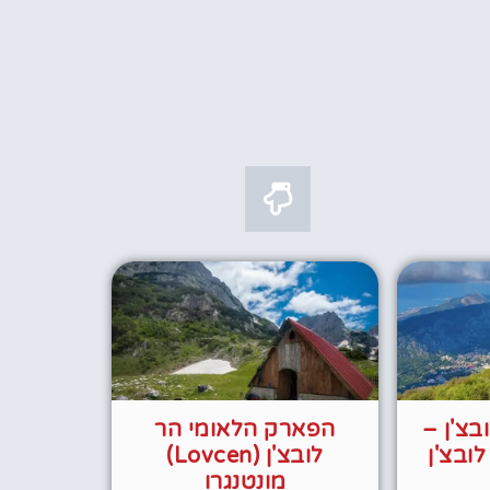
צ'ן –
הפארק הלאומי הר
לובצ'ן
לובצ'ן (Lovcen)
מונטנגרו