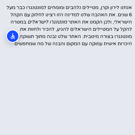
אנחנו לירון וקרן, מטיילים נלהבים ומומחים למונטנגרו כבר מעל
6 שנים. את האהבה שלנו למדינה הזו רצינו לחלוק עם הקהל
הישראלי, ולכן הקמנו את האתר
מונטנגרו לישראלים
במטרה
להקל על המטיילים הישראלים להגיע, להכיר ולחוות את
מונטנגרו בצורה מיטבית. האתר שלנו נבנה מתוך תשוקה,
היכרות אישית עמוקה עם המקום והבנה של מה שמחפשים
המטיילים הישראלים – חוויה ייחודית, עצות אמינות והמלצות
מבוססות ניסיון.
סרטונים מהטיול שלנו במונטנגרו
עוד קצת עלינו