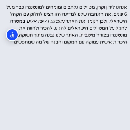
אנחנו לירון וקרן, מטיילים נלהבים ומומחים למונטנגרו כבר מעל
6 שנים. את האהבה שלנו למדינה הזו רצינו לחלוק עם הקהל
הישראלי, ולכן הקמנו את האתר
מונטנגרו לישראלים
במטרה
להקל על המטיילים הישראלים להגיע, להכיר ולחוות את
מונטנגרו בצורה מיטבית. האתר שלנו נבנה מתוך תשוקה,
היכרות אישית עמוקה עם המקום והבנה של מה שמחפשים
המטיילים הישראלים – חוויה ייחודית, עצות אמינות והמלצות
מבוססות ניסיון.
סרטונים מהטיול שלנו במונטנגרו
עוד קצת עלינו