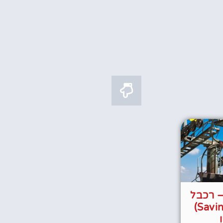
– רכבל
סבין קוק (Savin Kuk)