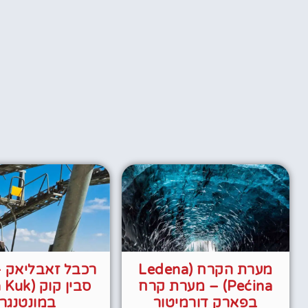
מערת הקרח (Ledena
רכבל זאבליאק 
Pećina) – מערת קרח
בפארק דורמיטור
במונטנגרו