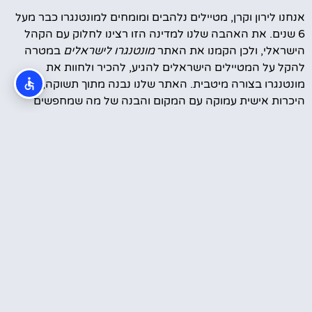
אנחנו לירון וקרן, מטיילים נלהבים ומומחים למונטנגרו כבר מעל
6 שנים. את האהבה שלנו למדינה הזו רצינו לחלוק עם הקהל
הישראלי, ולכן הקמנו את האתר
מונטנגרו לישראלים
במטרה
להקל על המטיילים הישראלים להגיע, להכיר ולחוות את
מונטנגרו בצורה מיטבית. האתר שלנו נבנה מתוך תשוקה,
היכרות אישית עמוקה עם המקום והבנה של מה שמחפשים
המטיילים הישראלים – חוויה ייחודית, עצות אמינות והמלצות
מבוססות ניסיון.
סרטונים מהטיול שלנו במונטנגרו
עוד קצת עלינו