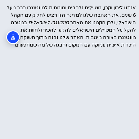
אנחנו לירון וקרן, מטיילים נלהבים ומומחים למונטנגרו כבר מעל
6 שנים. את האהבה שלנו למדינה הזו רצינו לחלוק עם הקהל
הישראלי, ולכן הקמנו את האתר
מונטנגרו לישראלים
במטרה
להקל על המטיילים הישראלים להגיע, להכיר ולחוות את
מונטנגרו בצורה מיטבית. האתר שלנו נבנה מתוך תשוקה,
היכרות אישית עמוקה עם המקום והבנה של מה שמחפשים
המטיילים הישראלים – חוויה ייחודית, עצות אמינות והמלצות
מבוססות ניסיון.
סרטונים מהטיול שלנו במונטנגרו
עוד קצת עלינו