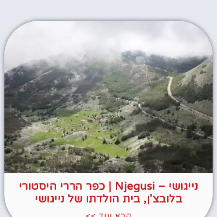
נייגושי – Njegusi | כפר הררי היסטורי
בלובצ'ן, בית הולדתו של נייגושי
קרא עוד >>