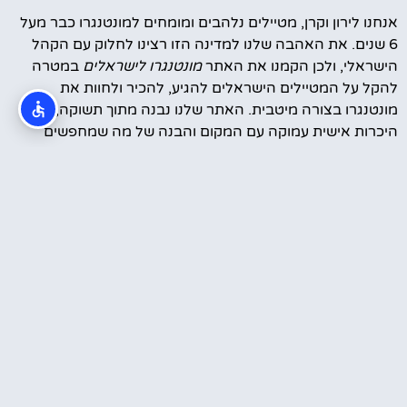
אנחנו לירון וקרן, מטיילים נלהבים ומומחים למונטנגרו כבר מעל
6 שנים. את האהבה שלנו למדינה הזו רצינו לחלוק עם הקהל
הישראלי, ולכן הקמנו את האתר
מונטנגרו לישראלים
במטרה
להקל על המטיילים הישראלים להגיע, להכיר ולחוות את
מונטנגרו בצורה מיטבית. האתר שלנו נבנה מתוך תשוקה,
היכרות אישית עמוקה עם המקום והבנה של מה שמחפשים
המטיילים הישראלים – חוויה ייחודית, עצות אמינות והמלצות
מבוססות ניסיון.
סרטונים מהטיול שלנו במונטנגרו
עוד קצת עלינו