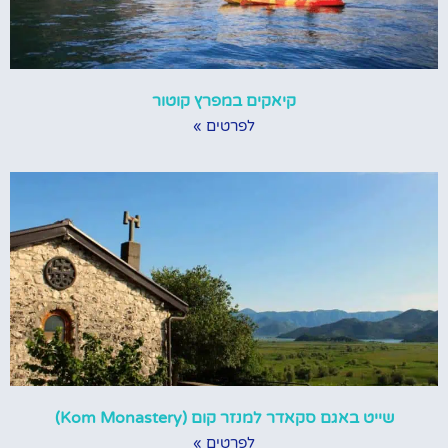
קיאקים במפרץ קוטור
לפרטים »
שייט באגם סקאדר למנזר קום (Kom Monastery)
לפרטים »