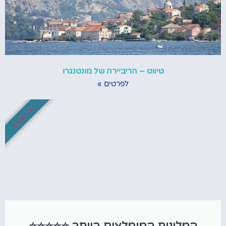
טיווט – הריביירה של מונטנגרו
לפרטים »
לא לפספס!