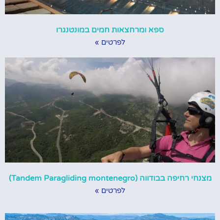
ספא ומרחצאות חמים במונטנגרו
לפרטים »
מצנחי רחיפה בבודווה (Tandem Paragliding montenegro)
לפרטים »