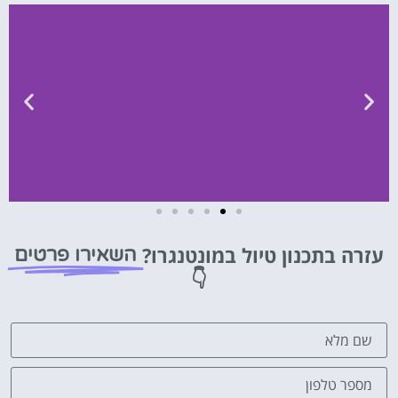
השכרת
רכב
עזרה בתכנון טיול במונטנגרו?
השאירו פרטים
👇
השוואת
מחירים
לחצו
פה!