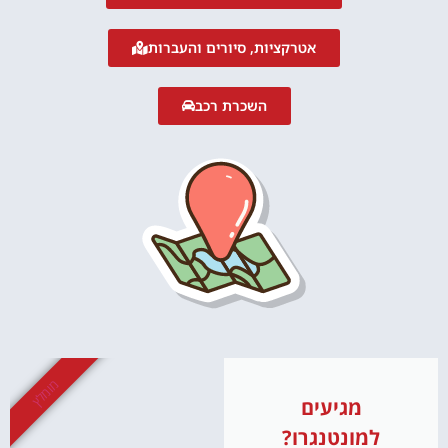
אטרקציות, סיורים והעברות
השכרת רכב
מומלץ
מגיעים
למונטנגרו?