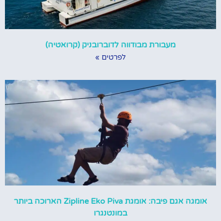
מעבורת מבודווה לדוברובניק (קרואטיה)
לפרטים »
אומגה אגם פיבה: אומגת Zipline Eko Piva הארוכה ביותר
במונטנגרו