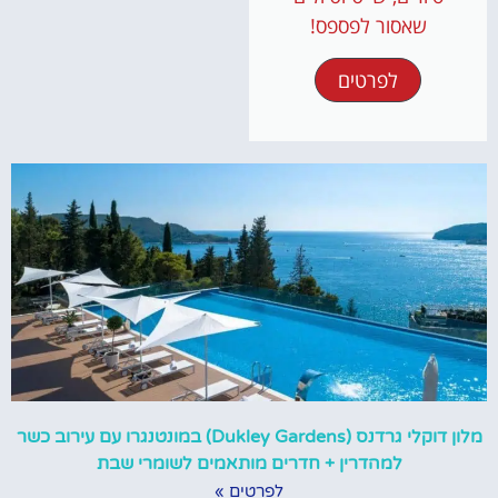
שאסור לפספס!
לפרטים
מלון דוקלי גרדנס (Dukley Gardens) במונטנגרו עם עירוב כשר
למהדרין + חדרים מותאמים לשומרי שבת
לפרטים »