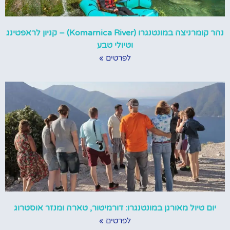
נהר קומרניצה במונטנגרו (Komarnica River) – קניון לראפטינג
וטיולי טבע
לפרטים »
יום טיול מאורגן במונטנגרו: דורמיטור, טארה ומנזר אוסטרוג
לפרטים »