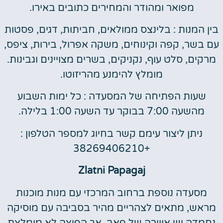
מפואר ומהודר והמחירים כתובים באירו.
בין המנות : בלינצס ממולאים, חביתות, דגים, פסטות
עם בשר, קפה וקינוחים, משקה אפרול, בירות, ציפס,
מרקים, סלט עוף, נקניקים, בשרים מצויינים וגבינות.
מומלץ להימנע מהריזוטו.
שעות הפתיחה של המסעדה : כל ימות השבוע
מהשעה 7:00 בבוקר עד השעה 1:00 בלילה.
ניתן ליצור עימם קשר בחיוג למספר הטלפון :
+38269406210
Zlatni Papagaj
מסעדה נוספת ברחוב המרכזי עם מנות מוכנות
מראש, מתאים לצהריים מהיר בסביבה עם מוסיקה
נחמדה יש אווירה של פאב, אך הפיצה לא מומלצת