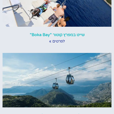
שייט במפרץ קוטור "Boka Bay"
לפרטים »