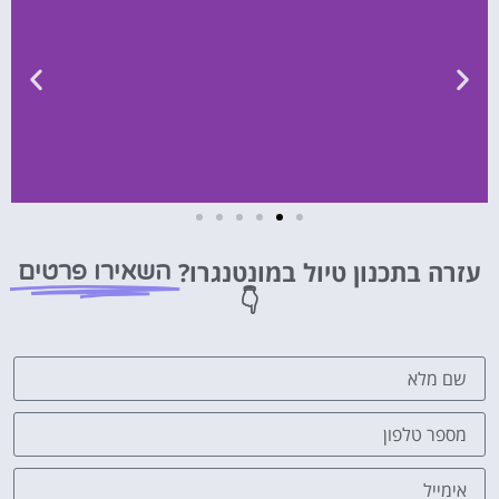
השכרת
רכב
עזרה בתכנון טיול במונטנגרו?
השאירו פרטים
👇
השוואת
מחירים
לחצו
פה!