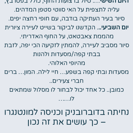
היום השישי
…. טיול ברצועות החוף, כולל בפטרבץ,
עליה לתצפית על האי סווטי סטפן המדהים.
סיור בעיר העתיקה בודבה, עם חופי רחצה יפים.
יום השביעי..
. הקדשנו לביקור בשייט לעיירה ציורית
מהממת צאבטאט, על החוף האדריתי.
סיור מסביב לעיירה, להמתין לזקיעה הכי יפה, לזבת
בבתי קפה/מסעדות ולהנות
מהיופי האלוהי.
מסעדות ובתי קפה בשפע… חיי לילה. המון… ברים
חברי צעירים..
כמובן.. כל אחד יכול לבחור לו מסלול שמתאים
לו……
נחיתה בדוברובניק וכניסה למונטנגרו
– כך עושים את זה נכון