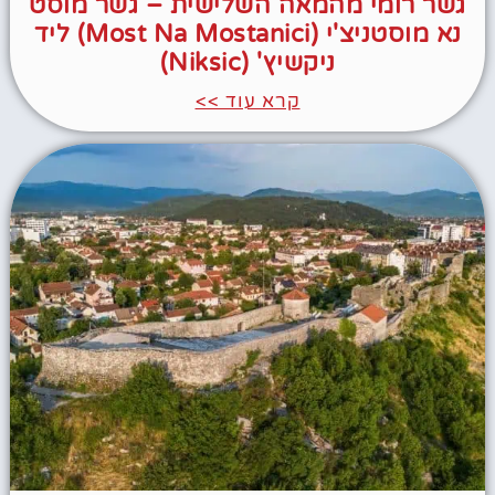
גשר רומי מהמאה השלישית – גשר מוסט
נא מוסטניצ'י (Most Na Mostanici) ליד
ניקשיץ' (Niksic)
קרא עוד >>