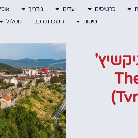
ת
כרטיסים
יעדים
מדריך
אוכל
טיסות
השכרת רכב
מסלול
קשיץ'
Th
(tv