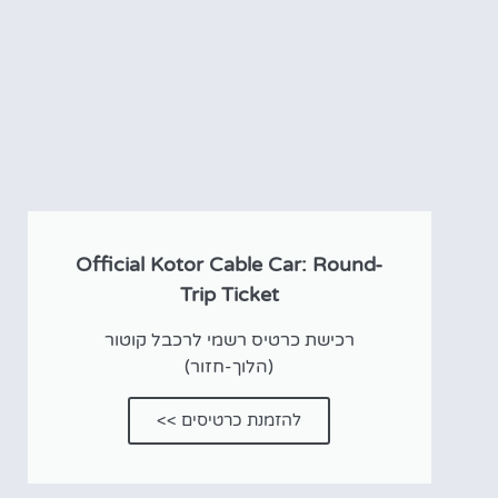
אטרקציו
וסיורים
הפעילויות השוות בי
לחצו פה!
Official Kotor Cable Car: Round-
Trip Ticket
רכישת כרטיס רשמי לרכבל קוטור
(הלוך-חזור)
להזמנת כרטיסים >>