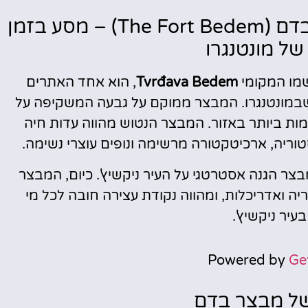
מלונות
המבצר הנטוש בניקשיץ' – מבצר בדם (The Fort Bedem) – מסע בזמן
ל מונטנגרו
מציאת מלון
מומלץ?
Tvrđava Bedem
, הוא אחד האתרים
לחצו
טוריים המרתקים בעיר ניקשיץ' (Niksic) שבמונטנגרו. המבצר ממוקם על גבעה המשקיפה על
פה!
ת ביותר באזור. המבצר הנטוש מהווה עדות חיה
וריה, ארכיטקטורה מרשימה ונופים עוצרי נשימה.
ר הגנה אסטרטגי על העיר ניקשיץ'. כיום, המבצר
יה ואדריכלות, ומהווה נקודת עצירה חובה לכל מי
יר ניקשיץ'.
Powered by
Ge
של מבצר בדם