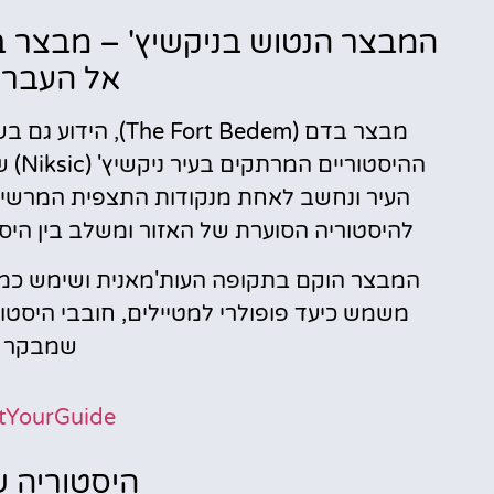
השכרת
רכב
אל העבר ש
השוואת מחירים
מבצר בדם (The Fort Bedem), הידוע גם בשמו המקומי
ההיס
לחצו פה!
העיר ונחשב לאחת מנקודות התצפית המרשימו
להיסטוריה הסוערת של האזור ומשלב בין היסט
המבצר הוקם בתקופה העות'מאנית ושימש כמבצ
משמש כיעד פופולרי למטיילים, חובבי היסטור
שמבקר בע
tYourGuide
היסטוריה 