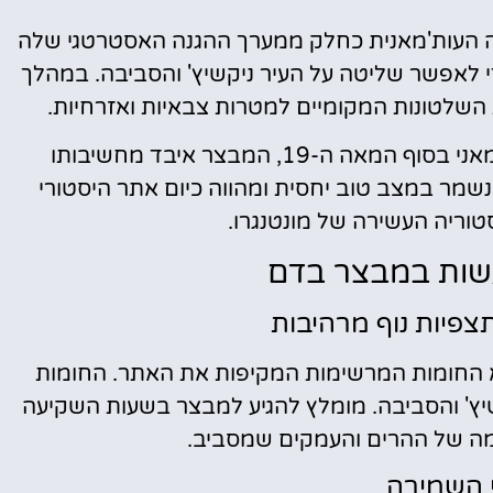
-18 על ידי האימפריה העות'מאנית כחלק ממערך ההגנה האסטרטגי שלה
י לאפשר שליטה על העיר ניקשיץ' והסביבה. במהלך
השלטונות המקומיים למטרות צבאיות ואזרחיות.
לאחר שחרור העיר ניקשיץ' מהשלטון העות'מאני בסוף המאה ה-19, המבצר איבד מחשיבותו
שמר במצב טוב יחסית ומהווה כיום אתר היסטורי
ריה העשירה של מונטנגרו.
שות במבצר בדם
צפיות נוף מרהיבות
החומות המרשימות המקיפות את האתר. החומות
יץ' והסביבה. מומלץ להגיע למבצר בשעות השקיעה
שימה של ההרים והעמקים שמסביב.
 השמירה