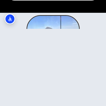
מי אנחנו? לירון וקרן - המומחים
למונטנגרו