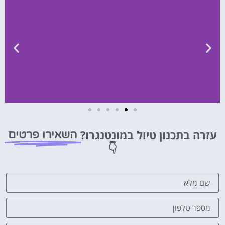
השכרת
רכב
עזרה בתכנון טיול במונטנגרו?
השאירו פרטים
👇
השוואת
מחירים
לחצו
פה!