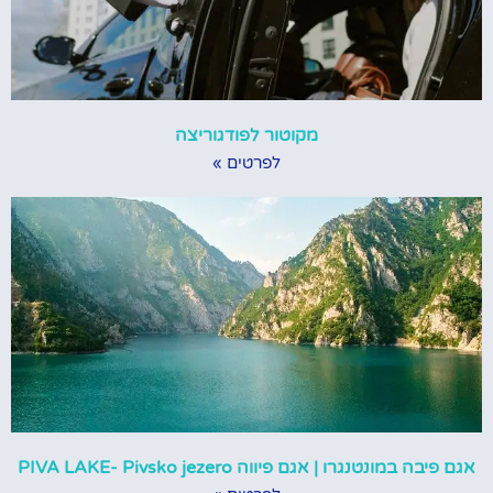
מקוטור לפודגוריצה
לפרטים »
אגם פיבה במונטנגרו | אגם פיווה PIVA LAKE- Pivsko jezero