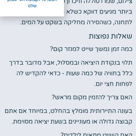
צילום, שמרו סוללה וזיכרון פנויים - הרגעים הטובים
שלנו
ביותר מגיעים דווקא כשלא מצפים להם, בין תחנה
לתחנה, כשהסירה מחליקה בשקט על המים.
שאלות נפוצות
כמה זמן נמשך שייט למנזר קום?
תלוי בנקודת היציאה ובמסלול, אבל מדובר בדרך
כלל בחוויה של כמה שעות - כדאי להקדיש לה
לפחות חצי יום.
האם צריך להזמין מקום מראש?
בעונה התיירותית מומלץ בהחלט, במיוחד אם אתם
קבוצה גדולה או מעוניינים בשעת יציאה מסוימת.
האם השייט מתאים לילדים?