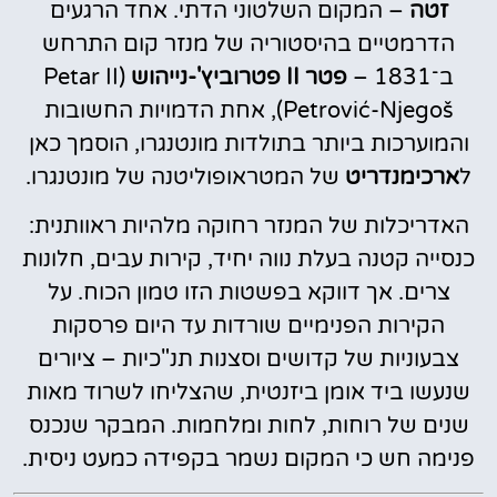
זטה
– המקום השלטוני הדתי. אחד הרגעים
הדרמטיים בהיסטוריה של מנזר קום התרחש
ב־1831 –
פטר II פטרוביץ'-נייהוש
(Petar II
Petrović-Njegoš), אחת הדמויות החשובות
והמוערכות ביותר בתולדות מונטנגרו, הוסמך כאן
ל
ארכימנדריט
של המטראופוליטנה של מונטנגרו.
האדריכלות של המנזר רחוקה מלהיות ראוותנית:
כנסייה קטנה בעלת נווה יחיד, קירות עבים, חלונות
צרים. אך דווקא בפשטות הזו טמון הכוח. על
הקירות הפנימיים שורדות עד היום פרסקות
צבעוניות של קדושים וסצנות תנ"כיות – ציורים
שנעשו ביד אומן ביזנטית, שהצליחו לשרוד מאות
שנים של רוחות, לחות ומלחמות. המבקר שנכנס
פנימה חש כי המקום נשמר בקפידה כמעט ניסית.