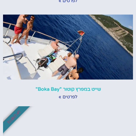
לפרטים »
שייט במפרץ קוטור "Boka Bay"
לפרטים »
לא לפספס!