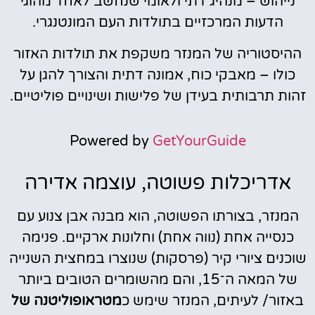
נייהוש – מנהיג דתי ולאומי שנחשב לאחד מהוגי
הדעות המרכזיים בתולדות העם המונטנגרי.
ההיסטוריה של המנזר משקפת את תולדות האזור
כולו – מאבקי כוח, אמונה דתית והצורך להגן על
זהות תרבותית בעידן של פלישות ושינויים פוליטיים.
Powered by
GetYourGuide
אדריכלות פשוטה, עוצמה אדירה
המנזר, בצורתו הפשוטה, הוא מבנה אבן צנוע עם
כנסייה אחת (נווה אחת) וחלונות ארקיים. פנימה
שוכנים ציורי קיר (פרסקות) שנוצרו במחצית השנייה
של המאה ה־15, והם מהשומרים הטובים ביותר
באזור/ לעיתים, המנזר שימש כ
מטראופוליטנה של