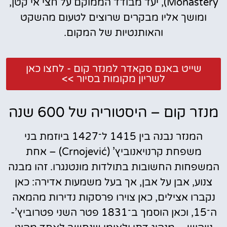
Monastery), יעד מבודד הממוקם על חצי אי קטן,
ומושך אליו מבקרים שרוצים לטעום מהשקט
והאותנטיות של המקום.
שייט באגם סקאדר למנזר קום - לחצו כאן
לשריון מקומות בסיור >>
מנזר קום – היסטוריה של 600 שנה
המנזר נבנה בין 1415 ל־1427 ביוזמת בני
משפחת קרנויאנוביץ’ (Crnojević) – אחת
המשפחות החשובות בתולדות מונטנגרו. זהו מבנה
צנוע, אבן על אבן, אך בעל משמעות אדירה: כאן
נקברו אצילים, כאן צוירו פרסקות נדירות מהמאה
ה־15, וכאן הוסמך ב־1831 פטר השני פטרוביץ’-