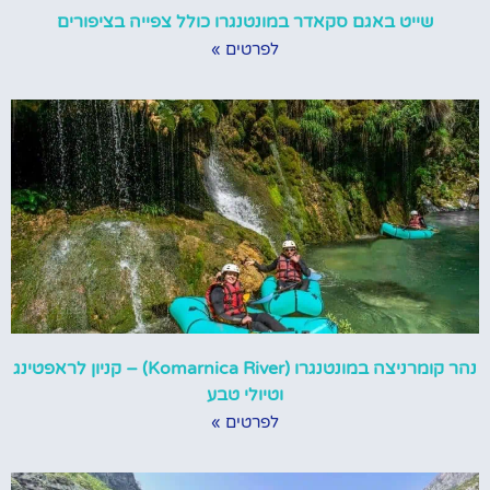
שייט באגם סקאדר במונטנגרו כולל צפייה בציפורים
לפרטים »
נהר קומרניצה במונטנגרו (Komarnica River) – קניון לראפטינג
וטיולי טבע
לפרטים »