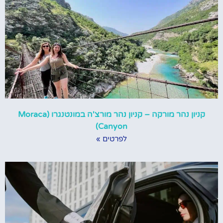
קניון נהר מורקה – קניון נהר מורצ'ה במונטנגרו (Moraca
Canyon)
לפרטים »