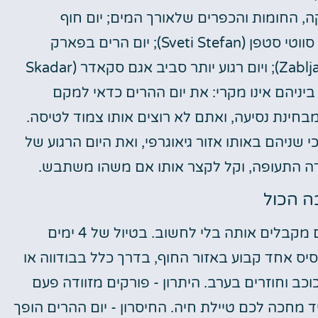
Bay o) עם העיר העתיקה, החומות והכפרים שלאורך המים; יום חוף
שמוקדש לבודווה (Budva) ולנקודת התצפית על סווטי סטפן (Sveti Stefan); יום הרים בפארק
הלאומי דורמיטור (Durmitor) באזור ז'בליאק (Zabljak); ויום רגוע יותר סביב אגם סקאדר (Skadar
ה פודגוריצה (Podgorica). הסדר ביניהם אינו מקרי: את יום ההרים כדאי למקם
מבחינת נסיעה, ואתם לא רוצים אותו צמוד לטיסה.
 שניהם באותו אזור גיאוגרפי, ואת היום הרגוע של
דה התעופה, וקל לקצר אותו אם משהו משתבש.
ה הכול
זו ההחלטה החשובה ביותר בתכנון, ורוב האנשים מקבלים אותה בלי לחשוב. בטיול של 4 ימים
סיס אחד קבוע באזור החוף, בדרך כלל בבודווה או
 בצורת כוכב וחוזרים בערב. היתרון - פורקים מזוודה פעם
ד מחכה לכם טיילת חיה. החיסרון - יום ההרים הופך