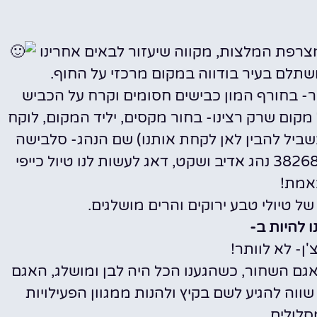
צרפת המלצות, מקווה שיעזור לבאים אחרינו
מלונות
 בחורף המון כבישים חסומים וקרח על הכביש
מציאת מלון
 מקום שרק רצינו- בחור מקסים, יליד המקום, לוקח
מומלץ?
שביל להבין לאן לקחת אותנו) שם הנהג- סלבישה
לחצו
וניתן ליצור עימו קשר בוואטצאפ- +38268342034 נהג אדיב ושקט, דאג לעשות לנו טיול כייפי
פה!
אמת!
ל טיולי טבע ירוקים והרים מושלגים.
 להיות ב-
אגם השחור, כשהגענו הכל היה לבן ומושלג, האגם
וה להגיע לשם בקיץ ולהנות ממגוון הפעילויות
לולים.