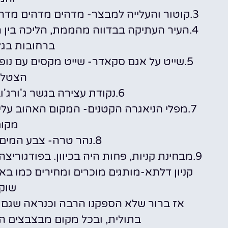
3.קוטור והעלייה למבצר- מדהים מדהים מדהים נוף מהמם לאורך כל הדרך, והרחובות קסומים.
4.העיר העתיקה בבדווה מהממת, הליכה בין 
ברחובות בגל
5.שייט על אגם סקאדר- שייט מקסים עם נופ
הצטלמנ
6.נקודת עצירה בגשר ג'ורג'וביצ'ה- נקודה מדהימה! לא לוותר
7.מפלי הניאגרה הקטנים- המקום האהוב עלי
מקום
8.נהר טרה- צבע המים המיוחד שנותן קסם לאיזור.
9.מבחינת קניות, פחות היה בכיוון. בפודגוריצה
קניון דלתא-מותגים מוכרים ומחירים כמו באר
שוק 
אז ברור שלא הספקנו הרבה וכנראה שגם נחז
בתולית, ובכל מקום מבצבצים 