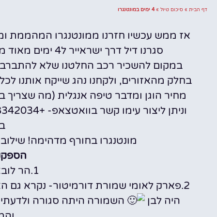
דף הבית
»
סיכום טיול
»
4 ימים במונטנגרו
אז ממש עכשיו חזרנו ממונטנגרו המהממת ומ
השכרת
סגרנו דיל דרך ישראייר ל4 ימים מאוד משתלם בעיר בודווה במקום מרכזי על החוף.
רכב
במקום להשכיר רכב החלטנו שלא להתברבר-
בחלק מהאזורים, ולקחנו נהג שייקח אותנו לכל
השוואת מחירים
מחיר הוגן ומדבר טיפה אנגלית (מה שצריך ב
לחצו פה!
ב
מונטנגרו בחורף מדהימה! שילוב ש
הספקנו
1.הר לובצ'ן- לא לוותר!
2.פארק לאומי שמורת דורמיטור- נקרא גם ה
היה לבן
השמורה היתה סגורה ולדעתי שו
והמס