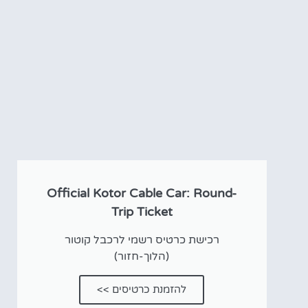
אטרקציו
וסיורים
הפעילויות השוות בי
לחצו פה!
Official Kotor Cable Car: Round-
Trip Ticket
רכישת כרטיס רשמי לרכבל קוטור
(הלוך-חזור)
להזמנת כרטיסים >>