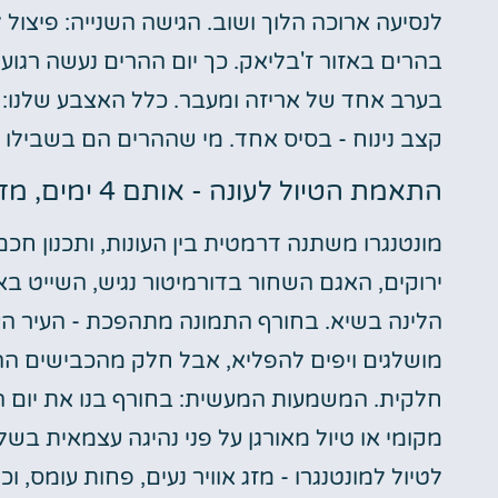
לנסיעה ארוכה הלוך ושוב. הגישה השנייה: פיצול 
בהרים באזור ז'בליאק. כך יום ההרים נעשה רגוע
בערב אחד של אריזה ומעבר. כלל האצבע שלנו: מ
קצב נינוח - בסיס אחד. מי שההרים הם בשבילו ל
התאמת הטיול לעונה - אותם 4 ימים, מדינה אחרת
מונטנגרו משתנה דרמטית בין העונות, ותכנון ח
ירוקים, האגם השחור בדורמיטור נגיש, השייט בא
הלינה בשיא. בחורף התמונה מתהפכת - העיר הע
מושלגים ויפים להפליא, אבל חלק מהכבישים ההר
חלקית. המשמעות המעשית: בחורף בנו את יום ההר
מקומי או טיול מאורגן על פני נהיגה עצמאית בשל
לטיול למונטנגרו - מזג אוויר נעים, פחות עומס,