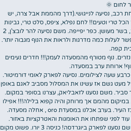
ר לחום 🌞
 עיכובים, לקיחת רכב, נסיעה לנייגושי.(דרך מהממת אבל צרה, יש
. מסעדה kafana porto לצהרים הכל טרי וטעים!! לחם נפלא, ציפס, סלט טרי, גבינות
מיוחדות חלקן נעשות במפעל גבינות קטן במקום, בשר מעושן. כפר יפייפה. משם נסיעה להר לובצ'ן, 2
פשר לעלות כמה מדרגות ולראות את הנוף מגבוה יותר.
ית קפה.
רים. נוף מטורף מהמסעדה לעמק!!! חדרים נעימים
וף! ארוחת ערב במסעדה.
 כרבע שעה לצילומים. נסיעה לפארק לאומי דורמיטור.
עה לפארק, כניסה 2 יורו. התחיל מעט גשם אז עשינו את המסלול מסביב לאגם באופן
 סביר. משם נסענו לזאבליאק, עצרנו בסופר במקום.
 במיקום מהמם אך מרוחק והיה קפוא בלילה!!! אפילו
רב אכלנו במסעדת oro , אחלה מסעדה.
 עוד לפני שפתחו את האומגות והאטרקציות באזור.
המקום מרשים ועצום! ישבנו לקפה חם במקום. משם נסענו לפארק ביוגרדסה! כניסה 3 יורו. פשוט מקום