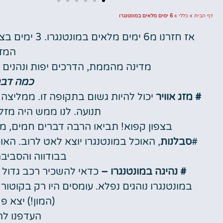
דף הבית
»
כללי
»
6 ימים מלאים במונטנגרו
השכרת
המזג
רכב
מדינה מהממת, הדרכים יפות ונהנים ג
כמה דבר
השוואת מחירים
# מזג אוויר
יכול להיות גשום בתקופה זו. ממליצה ל
לחצו פה!
תנועה. לנו ממש היה מזל 
בצפון קפוא! תביאו הרבה דברים חמים, מע
#
סבלנות
, האוכל במונטנגרו יוצא לאט לרוב. האו
בבודווה והסביבה כמע
# נהיגה במונטנגרו –
כדאי להשכיר רכב גדול ע
(המון!) יצא פחות מ
העדפנו לה