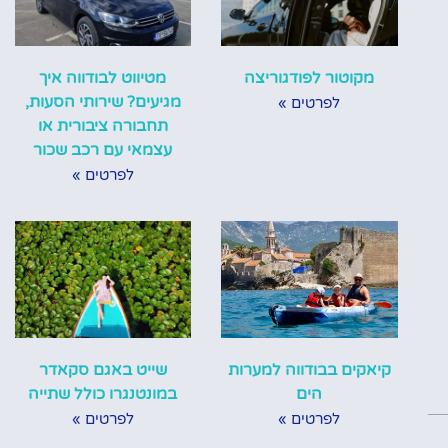
מקוטור לפודגוריצה
מטיווט לבודווה איך
מגיעים? שירותי הסעות,
לפרטים »
תחבורה ציבורית או
עצמאי עם רכב שכור
לפרטים »
קיאקים בבודווה למערות
שייט באגם סקאדר
הים
במונטנגרו כולל שתייה
לפרטים »
לפרטים »