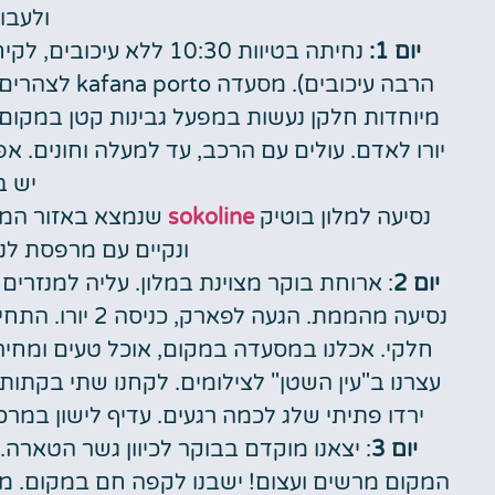
ולעבו
יום 1:
נחיתה בטיוות 10:30 ללא
הרבה עיכובים)
יורו לאדם. עולים עם הרכב, עד למעלה וחונים. א
יש ב
נסיעה למלון בוטיק
sokoline
שנמצא באזור המנז
ונקיים עם מרפסת לנ
יום 2
: ארוחת בוקר מצוינת במלון. עליה למנזרים
נסיעה מהממת. הג
חלקי. אכלנו במסעדה במקום, אוכל טעים ומחיר
עצרנו ב"עין השטן" לצילומים. לקחנו שתי בקתות
ירדו פתיתי שלג לכמה רגעים. עדיף לישון במרכז העיר. בע
יום 3
: יצאנו מוקדם בבוקר לכיוון גשר הטארה.