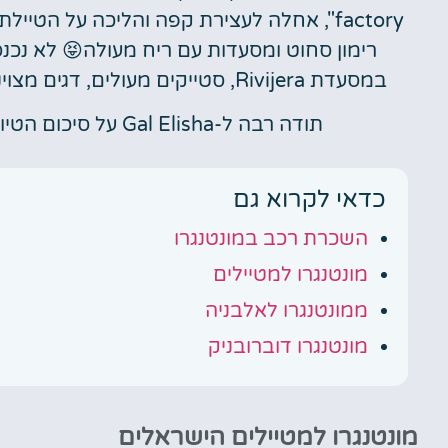
factory", אחלה לעצירת קפה והליכה על הטי
רימון סחוט ומסעדות עם ריח מעולה😝 לא נכנס
במסעדת Rivijera, סטייקים מעולים, דגים מצוינים. מעט יקר משאר המסעדות אבל מקבלים איכות.
תודה רבה ל-Gal Elisha על סיכום הטיול המושלם ב
כדאי לקרוא גם
השכרת רכב במונטנגרו
מונטנגרו למטיילים
ממונטנגרו לאלבניה
מונטנגרו דוברובניק
מונטנגרו למטיילים הישראלים