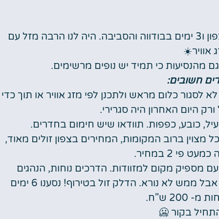
אז חזרנו מ6 ימים מלאים במונטנגרו. 3 ימים בצפון ו3 ימים בבודווה והסביבה. היה לנו הרבה מזל עם
מלונות
 אוויר☀️
ם מהנסיעות כי תמיד יש נופים מרשימים.
מציאת מלון
מומלץ?
ים חשובים:
א לסגור כלום מראש ולתכנן לפי מזג אוויר או תוך כדי
לחצו
פה!
ורק היום האחרון היה סגרירי.
יל, כובע, כפפות. תוודאו שיש חימום בחדרים.
כל מצוין ברוב המקומות, המחירים בצפון זולים מאוד,
ט פי 2 במחיר.
ם מספיק מקום למזוודות. הדרכים נוחות, הנהגים
במונטנגרו נוהגים נפלא. עומסים היו רק בקוטור אבל ממש לא נורא. הדלק זול בטירוף! נסענו 6 ימים
- 200 ש"ח.
תחיל בקור 🥶