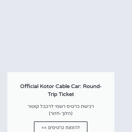
אטרקציו
וסיורים
הפעילויות השוות בי
לחצו פה!
Official Kotor Cable Car: Round-
Trip Ticket
רכישת כרטיס רשמי לרכבל קוטור
(הלוך-חזור)
להזמנת כרטיסים >>