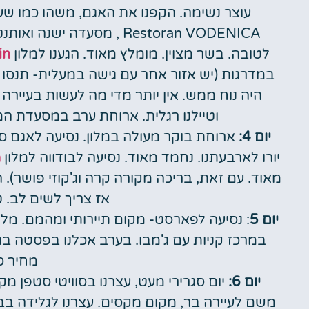
עוצר נשימה. הקפנו את האגם, משהו כמו שע
Restoran VODENICA , מסעד
לטובה. בשר מצוין. מומלץ מאוד. הגענו למלון
in
במדרגות (יש אזור אחר עם גישה במעלית- תנסו ל
היה נוח ממש. אין יותר מדי מה לעשות בעיירה
וטיילנו רגלית. ארוחת ערב במסעדת המלון Sherpas Cafe & Restaurant 
יום 4:
יורו לארבעתנו. נחמד מאוד. נסיעה לבודווה למלון
a
מאוד. עם זאת, בריכה מקורה קרה וג'קוזי פושר)
אז צריך לשים לב. ט
יום 5
: נסיעה לפארסט- מקום תיירותי ומהמם. מל
מחיר ס
יום 6:
יום סגרירי מעט, עצרנו בסוויטי סטפן מ