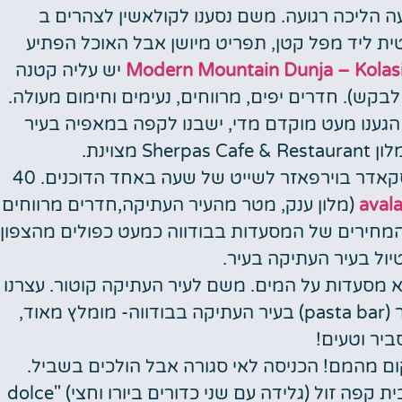
ה הליכה רגועה. משם נסענו לקולאשין לצהרים ב
ה ישנה ואותנטית ליד מפל קטן, תפריט מיושן אבל האוכל הפתיע
Modern Mountain Dunja – Kolas
יש עליה קטנה
בקש). חדרים יפים, מרווחים, נעימים וחימום מעולה.
 הגענו מעט מוקדם מדי, ישבנו לקפה במאפיה בעיר
מצוינת.
ארוחת בוקר מעולה במלון. נסיעה לאגם סקאדר בוירפאזר לשייט של שעה באחד הדוכנים. 40
aval
(מלון ענק, מטר מהעיר העתיקה,חדרים מרווחים
. המחירים של המסעדות בבודווה כמעט כפולים מהצפון
יול בעיר העתיקה בעיר.
א מסעדות על המים. משם לעיר העתיקה קוטור. עצרנו
במרכז קניות עם ג'מבו. בערב אכלנו בפסטה בר (pasta bar) בעיר העתיקה בבודווה- מומלץ מאוד,
ביר וטעים!
קום מהמם! הכניסה לאי סגורה אבל הולכים בשביל.
משם לעיירה בר, מקום מקסים. עצרנו לגלידה בבית קפה זול (גלידה עם שני כדורים ביורו וחצי) "dolce