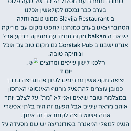
שמורה נחמדה עם מסלול הליכה של שעה פלוס
בערב כבר נכנסנו לקולאשין אכלנו
ב Slavija Restaurant ממש טובה וזולה
הסתברויצאנו בערב כמנהגנו לחפש מקום עם מוזיקה
יש את ה balkan מקום נחמד עם מוזיקה ברקע אבל
אנחנו ישבנו ב Gorštak Pub גם מקום טוב עם אוכל
ומוזיקה טובה.
הלכנו לישון עייפים ומרוצים
.
יום ד
יציאה מקולאשין מדרימים לכיוון פודוגריצה בדרך
כמובן עוצרים להתפעל מהנוף האינסופי האחסון
במצלמה שובר שיאים ואני לא "מת" על לצלם יותר
אוהב מראה עיניים אבל הפעם זה היה בלתי אפשרי
אתה פשוט רוצה לקחת את זה איתך.
הגענו למפלי הניאגרה בפודוגריצה יש שם מסעדה על