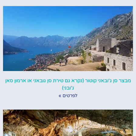
מבצר סן ג'ובאני קוטור (נקרא גם טירת סן גובאני או ארמון סאן
ג'ובני)
לפרטים »