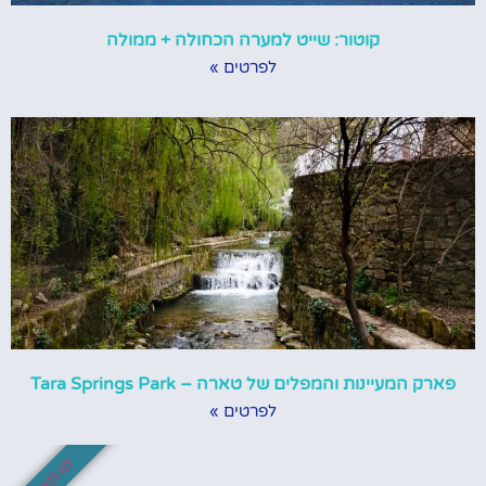
קוטור: שייט למערה הכחולה + ממולה
לפרטים »
פארק המעיינות והמפלים של טארה – Tara Springs Park
לפרטים »
לא לפספס!