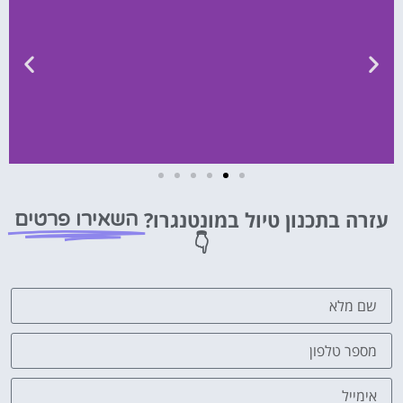
השכרת
רכב
עזרה בתכנון טיול במונטנגרו?
השאירו פרטים
👇
השוואת
מחירים
לחצו
פה!