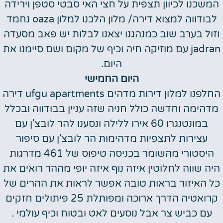
המשכנו לכיוון תצפית על חצי האי סבטי סטפן וירידה
לבודווה למצוא דירה/ מלון הלכנו למלון oaza נחמד
וזול בערב שוב כמנהגנו יצאנו לבלות יש פאב מסעדה
jadran עם מוזיקה חיה וכיף של מקום ושם סיימנו את
היום.
היום החמישי
החלפנו למלון דירות מדהים ufgu apartments דירה
מדהימה וחדשה כולל חניה שזה עניין בבודווה ובכלל
במונטנגרו 60 אירו ללילה ונסענו להר לובצ'ן עם
עצירות לתצפיות מדהימות הר לובצ'ן עם סיפור
היסטורי מהשומר בכניסה טיפוס של 461 מדרגות
היה שווה לחלוטין איזה נוף איזה יופי מההר רואים את
כל האיזור בראות טובה אפשר לראות את ההרים של
קרואטיה הדרך ארוכה ומפותלת 25 פיתולים חזקים
עם כביש צר אבל נוסעים לאט ובטוח וכיף עולמי .