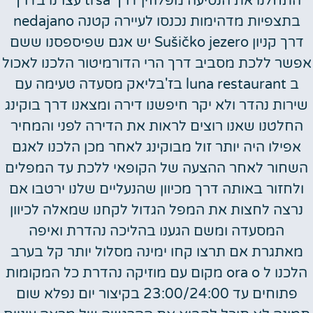
התחלנו את הנסיעה מפלוזין דרך trsa עצרנו בדרך
בתצפיות מדהימות נכנסו לעיירה קטנה nedajano
דרך קניון Sušičko jezero יש אגם שפיספסנו ששם
אפשר ללכת מסביב דרך הרי הדורמיטור הלכנו לאכול
ב luna restaurant בז'בליאק מסעדה טעימה עם
שירות נהדר ולא יקר חיפשנו דירה ומצאנו דרך בוקינג
החלטנו שאנו רוצים לראות את הדירה לפני והמחיר
אפילו היה יותר זול מבוקינג לאחר מכן הלכנו לאגם
השחור לאחר ההצעה של הקופאי ללכת עד המפלים
ולחזור באותה דרך מכיוון שהנעליים שלנו ירטבו אם
נרצה לחצות את המפל הגדול לקחנו שמאלה לכיוון
המסעדה ומשם הגענו בהליכה נהדרת ואיפה
מאתגרת אם תרצו קחו ימינה מסלול יותר קל בערב
הלכנו ל ora o מקום עם מוזיקה נהדרת כל המקומות
פתוחים עד 23:00/24:00 בקיצור יום נפלא שום