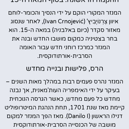
המנזר המקורי הוקם על ידי הנסיך והכומר-לוחם
איוון צְרְנוֹיֶבִיץ' (Ivan Crnojević), לאחר שנסוג
מאזור סקדר (כיום באלבניה) במאה ה-15. הוא
בחר בצטיניה כמקום מושבו החדש ובנה את
המנזר כמרכז רוחני חדש עבור האומה
הסרבית-אורתודוקסית.
הרס, פלישות ובנייה מחדש
המנזר נהרס פעמים רבות במהלך מאות השנים –
בעיקר על ידי האימפריה העות'מאנית, אך נבנה
מחדש כל פעם מחדש, כאשר הגרסה הנוכחית
קיימת מאז שנת 1701, תחת הנהגת המיטרופוליט
דנילו הראשון (Danilo I). מאז הפך המנזר למקום
מושבה של הכנסייה הסרבית-אורתודוקסית