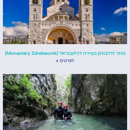
מנזר זדרבוניק בעיירה דנילובגראד (Monastery Zdrebaonik)
לפרטים »