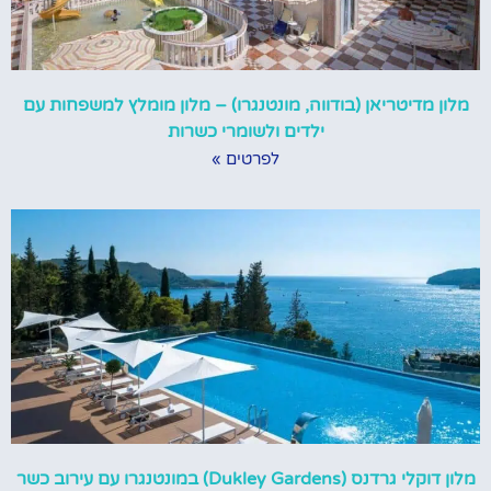
מלון מדיטריאן (בודווה, מונטנגרו) – מלון מומלץ למשפחות עם
ילדים ולשומרי כשרות
לפרטים »
מלון דוקלי גרדנס (Dukley Gardens) במונטנגרו עם עירוב כשר