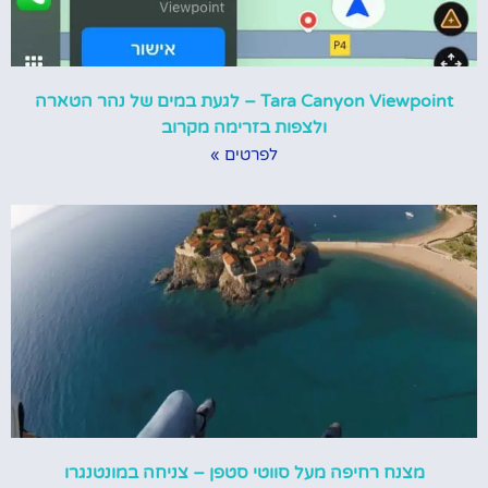
Tara Canyon Viewpoint – לגעת במים של נהר הטארה
ולצפות בזרימה מקרוב
לפרטים »
מצנח רחיפה מעל סווטי סטפן – צניחה במונטנגרו