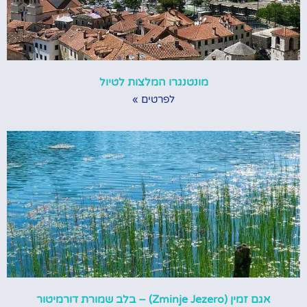
מונטנגרו המלצות לטיול
לפרטים »
אגם זמין (Zminje Jezero) – בלב שמורת דורמיטור