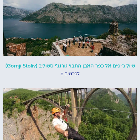
טיול ג'יפים אל כפר האבן החבוי גורנג'י סטוליב (Gornji Stoliv)
לפרטים »