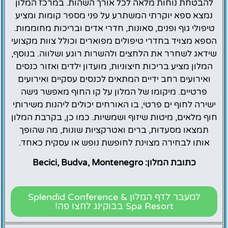
להבטחת נוחות מלאה לכל אורך השהות. במרכז המלון
נמצא ספא יוקרתי המשתרע על פני מספר קומות ומציע
טיפולי גוף ופנים, סאונות, חדרי אדים ובריכות מחוממות.
הספא מצויד בחדרי טיפולים מפוארים וכולל צוות מקצועי
שידאג לשחרר את הלחצים ולהשרות רוגע ושלווה. בנוסף,
המלון מציע בריכות חיצוניות, מועדון ילדים ואזור כנסים
ואירועים רחב ידיים המתאים לכנסים עסקיים ואירועים
פרטיים. מיקומו של המלון על קו החוף מאפשר גישה
ישירה לחוף ים פרטי, בו האורחים יכולים ליהנות משירותי
חוף מלאים, מיטות שיזוף ושמשיות. כמו כן, בקרבת המלון
תמצאו מסעדות, ברים ואטרקציות שונות, מה שהופך
אותו לבחירה מצוינת לחופשת נופש או עסקית כאחד.
כתובת המלון: Becici, Budva, Montenegro
למעבר לדף המלון Splendid Conference &
Spa Resort בבוקינג לחצו פה!