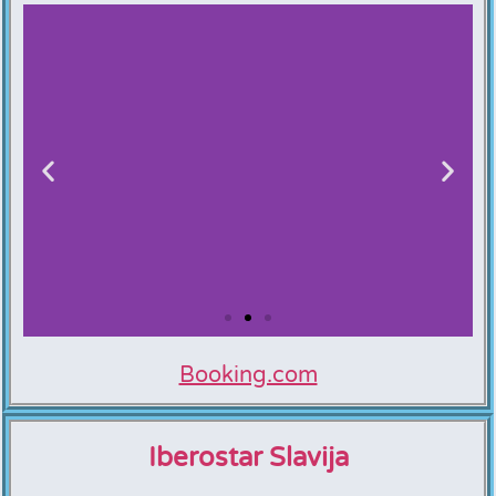
Booking.com
Splendid Conference
& Spa Resort
Iberostar Slavija