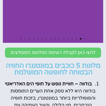
Iberostar
לחצו כאן לקבלת רשימת המלונות המומלצים
Slavija
מלונות 5 כוכבים במונטנגרו החוויה
להזמנת חדר במלון
הבטוחה לחופשה המושלמת
לחצו כאן
בודווה – חוויית נופש על חופי הים האדריאטי
בודווה היא ללא ספק אחת הערים התוססות
והפופולריות ביותר במונטנגרו, בזכות חופיה
הנרחבים, חיי הלילה, והעיר העתיקה עם