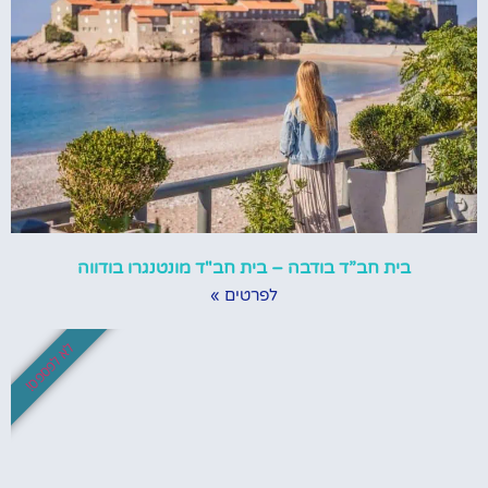
בית חב”ד בודבה – בית חב"ד מונטנגרו בודווה
לפרטים »
לא לפספס!