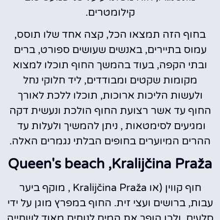
קילומטרים.
בחוף הזה תמצאו הכל, קצה אחד שלו תוסס,
עמוס בתיירים, באנשים שעושים ספורט, ברים
ובתי הקפה, בעוד בהמשך החוף תוכלו למצוא
מקומות שקטים ומבודדים, ליד חלוקי נחל
ולעשות הליכות ארוכות, תוכלו ללכת לאורך
החוף עד אשר רצועת החוף הולכת ונעשית דקה
ומגיעים לסימטאות , ניתן להמשיך ולעלות עד
ההרים המיוערים בחופים הבלתי נגמרים האלה.
Queen's beach ,Kralijčina Praža
חוף קווין (או Kralijčina Praža , מוקף ביער
עבות, ברושים ועצי זית. החוף במפרץ מוגן על ידי
סלעים ולכן הופך את המים לנוחים מאוד לשחייה