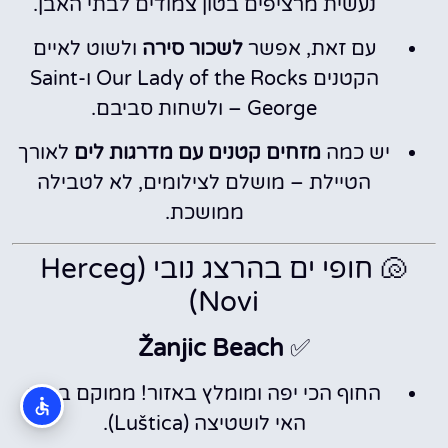
נעשית מרציפים בטון צמודים לבתי האבן.
עם זאת, אפשר
לשכור סירה
ולשוט לאיים
הקטנים Our Lady of the Rocks ו-Saint
George – ולשחות סביבם.
יש כמה
מזחים קטנים עם מדרגות לים
לאורך
הטיילת – מושלם לצילומים, לא לטבילה
ממושכת.
🐚 חופי ים בהרצג נובי (Herceg
Novi)
Žanjic Beach
✅
החוף הכי יפה ומומלץ באזור! ממוקם בחצי
האי לושטיצה (Luštica).