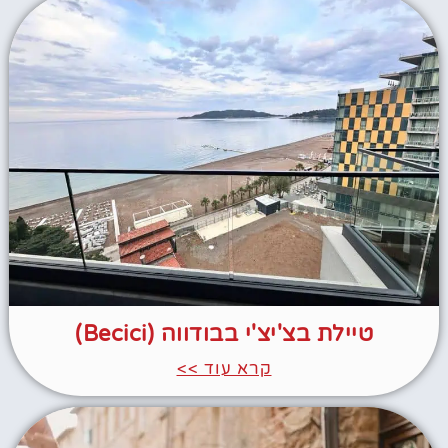
טיילת בצ'יצ'י בבודווה (Becici)
קרא עוד >>